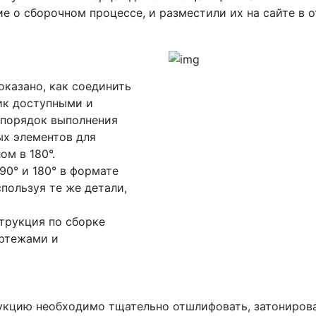
е о сборочном процессе, и разместили их на сайте в 
оказано, как соединить
ик доступными и
 порядок выполнения
ых элементов для
ом в 180°.
90° и 180° в формате
пользуя те же детали,
.
струкция по сборке
ертежами и
укцию необходимо тщательно отшлифовать, затонирова